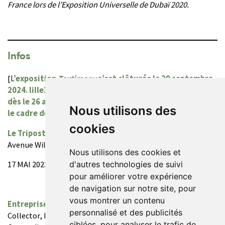
France lors de l’Exposition Universelle de Dubaï 2020.
Infos
[
L’exposition
Textimoov
s’est clôturée le 29 septembre
2024. lille3000 vous donne rendez-vous au Tripostal
dès le 26 avril 2025 pour une nouvelle exposition dans
Nous utilisons des
le cadre de
Fiesta
]
cookies
Le Tripostal
Avenue Willy Brandt, Lille (F) : Gare Lille Flandres
Nous utilisons des cookies et
d'autres technologies de suivi
17 MAI 2023 → 29 SEPT 2024
pour améliorer votre expérience
de navigation sur notre site, pour
vous montrer un contenu
Entreprises
: Adidas, Armalith, Asics, Basaltex, Boite
personnalisé et des publicités
Collector, Brochier, Ceramiq, Chlore, Chomarat, Clubtex,
ciblées, pour analyser le trafic de