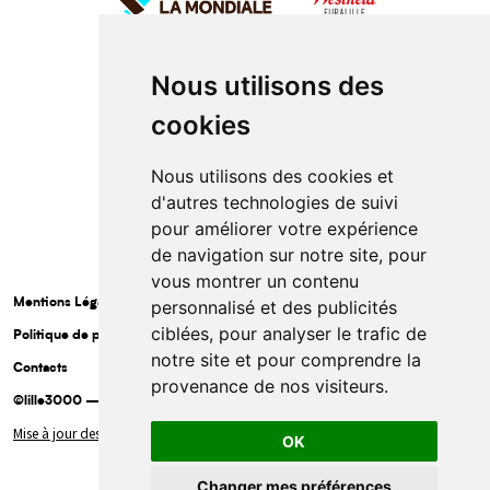
Nous utilisons des
cookies
Nous utilisons des cookies et
d'autres technologies de suivi
pour améliorer votre expérience
de navigation sur notre site, pour
vous montrer un contenu
Mentions Légales
personnalisé et des publicités
ciblées, pour analyser le trafic de
Politique de protection des données à caractère personnel
notre site et pour comprendre la
Contacts
provenance de nos visiteurs.
©lille3000 — 2025
Mise à jour des cookies
OK
Ouvrir la bar
Changer mes préférences