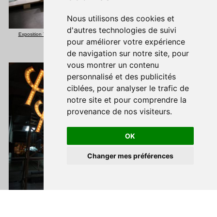
Nous utilisons des cookies et
d'autres technologies de suivi
Exposition Textifood - Musée d'Histoire Naturelle © maxime dufour photographies
pour améliorer votre expérience
de navigation sur notre site, pour
vous montrer un contenu
personnalisé et des publicités
ciblées, pour analyser le trafic de
notre site et pour comprendre la
provenance de nos visiteurs.
OK
Ouvrir la bar
Changer mes préférences
Exposition Detroit - Gare Saint Sauveur - John Dunivant, Abandon All Hope, 2015 ©
maxime dufour photographies