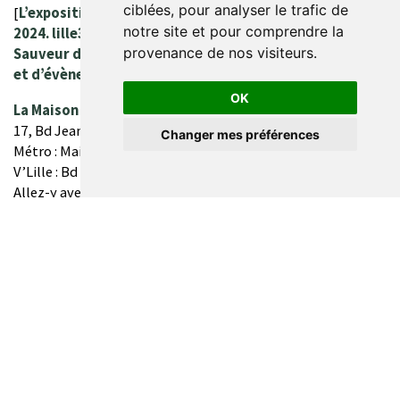
ciblées, pour analyser le trafic de
[
L’exposition
Double Jeu
s’est clôturée le 03 novembre
notre site et pour comprendre la
2024. lille3000 vous donne rendez-vous à la Gare Saint
provenance de nos visiteurs.
Sauveur dès le 26 avril 2025 pour une série d’exposition
et d’évènements dans le cadre de
Fiesta
]
OK
La Maison St So à la Gare Saint Sauveur
Ouvrir la bar
17, Bd Jean-Baptiste Lebas – 59000 Lille (F)
Changer mes préférences
Métro : Mairie de Lille ou Lille Grand Palais
V’Lille : Bd Louis XIV ou Jean-Baptiste Lebas
Allez-y avec ilevia : www.ilevia.fr/itineraires
28 AOUT 2024 → 03 NOV 2024
PLUS D'ÉVÉNEMENTS