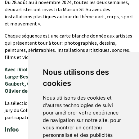
Du 28 août au 3 novembre 2024, toutes les deux semaines,
deux artistes ont investi la Maison St So avec des
installations plastiques autour du thème « art, corps, sport
et mouvement ».
Chaque séquence est une carte blanche donnée aux artistes
qui présentent tour à tour : photographies, dessins,
peintures, sérigraphies, installations artistiques, sonores,
films et vidéo mapping.
Avec : Violaine Desportes, Mercedes Klausner, Ludivine
Nous utilisons des
Large-Bessette, Fredj Moussa, Julien Kieffer, Julie
cookies
Gaubert, Clara Lemercier Gemptel, Yongkwan Joo,
Olivier de Carvalho, Djavanshir.N
Nous utilisons des cookies et
La sélection des artistes a été faite en concertation avec le
d'autres technologies de suivi
jury du Collège Saint Sauveur à la suite d’un appel à
pour améliorer votre expérience
participation.
de navigation sur notre site, pour
vous montrer un contenu
Infos
personnalisé et des publicités