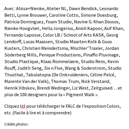
Avec : Alissa+Nienke, Atelier NL, Dawn Bendick, Leonardo
Betti, Lynne Brouwer, Caroline Cotto, Simone Doesburg,
Patricia Dominguez, Foam Studio, Navine G. Khan Dossos,
Nienke Hoogvliet, Hella Jongerius, Anish Kapoor, Asif Khan,
Fernando Laposse, Color LB / School of Arts KASK, Georg
Lendorff, Lucas Maassen, Studio Maarten Kolk & Guus
Kusters, Christien Meindertsma, Mischler’Traxler, Jordan
Söderberg Mills, Penique Productions, Pinaffo Pluvinage,
Studio Plastique, Klaas Rommelaere, Studio Rens, Kevin
Rouff, Judith Seng, Six n Five, Wang & Soderstrom, Studio
Thusthat, Tabulatopia (De Onkruideniers, Céline Pelcé,
Marente Van der Valk), Thomas Trum, Nick Verstand,
Henrik Vibskov, Brendi Wedinger, Liz West, Zeitguised… et
plus de 100 designers pour la « Pigment Walk ».
Cliquez
ici
pour télécharger le FALC de l’exposition Colors,
etc. (Facile à lire et à comprendre)
Crédits photos :