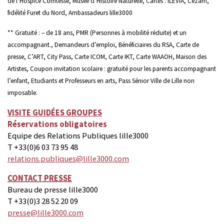
de l’Hospice Comtesse, Musée d’Histoire Naturelle, Cartes : ILEVIA, Cézam,
fidélité Furet du Nord, Ambassadeurs lille3000
** Gratuité : – de 18 ans, PMR (Personnes à mobilité réduite) et un
accompagnant., Demandeurs d’emploi, Bénéficiaires du RSA, Carte de
presse, C’ART, City Pass, Carte ICOM, Carte IKT, Carte WAAOH, Maison des
Artistes, Coupon invitation scolaire : gratuité pour les parents accompagnant
l’enfant, Etudiants et Professeurs en arts, Pass Sénior Ville de Lille non
imposable.
VISITE GUIDÉES GROUPES
Réservations obligatoires
Equipe des Relations Publiques lille3000
T +33(0)6 03 73 95 48
relations.publiques@lille3000.com
CONTACT PRESSE
Bureau de presse lille3000
T +33(0)3 28 52 20 09
presse@lille3000.com