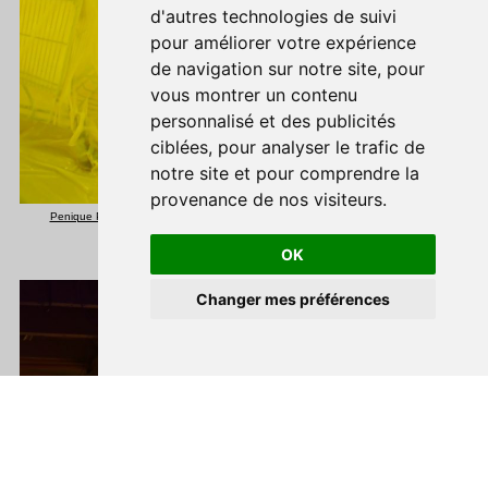
d'autres technologies de suivi
pour améliorer votre expérience
de navigation sur notre site, pour
vous montrer un contenu
personnalisé et des publicités
ciblées, pour analyser le trafic de
notre site et pour comprendre la
provenance de nos visiteurs.
Penique Productions – Ballon Jaune – 2021 © maxime dufour photographies
OK
Ouvrir la bar
Changer mes préférences