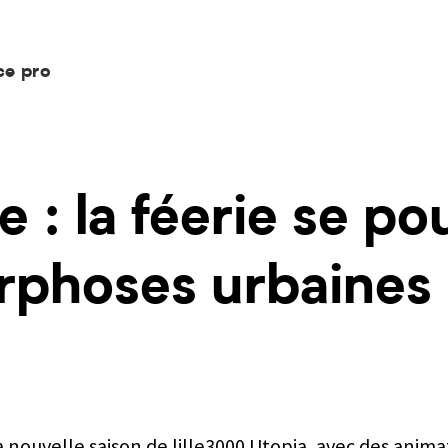
ce pro
le : la féerie se p
rphoses urbaines
 nouvelle saison de lille3000 Utopia, avec des animati