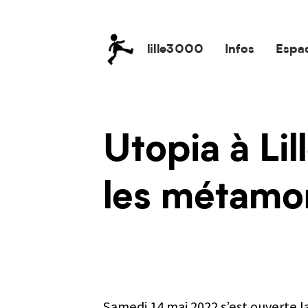
lille3000
Infos
Espa
lille3000
le voyage continue
Utopia à Lil
les métamo
Samedi 14 mai 2022 s’est ouverte la