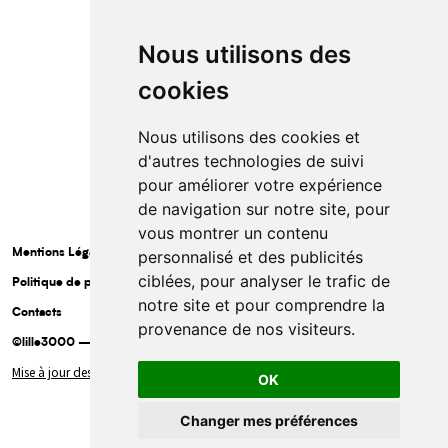
Nous utilisons des
cookies
Nous utilisons des cookies et
d'autres technologies de suivi
pour améliorer votre expérience
de navigation sur notre site, pour
vous montrer un contenu
Mentions Légales
personnalisé et des publicités
ciblées, pour analyser le trafic de
Politique de protection des données à caractère personnel
notre site et pour comprendre la
Contacts
provenance de nos visiteurs.
©lille3000 — 2025
Mise à jour des cookies
OK
Ouvrir la bar
Changer mes préférences