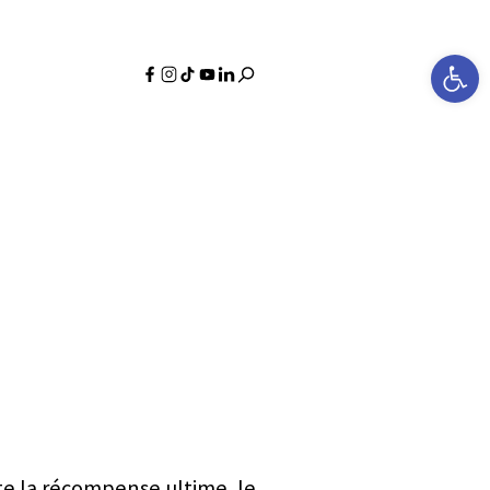
Ouvrir la bar
e la récompense ultime, le