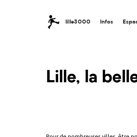
lille3000
Infos
Espa
lille3000
le voyage continue
Lille, la be
Pour de nombreuses villes, être 