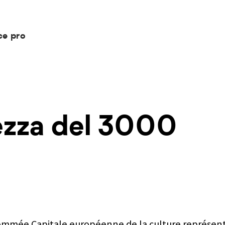
ce pro
llezza del 3000
nommée Capitale européenne de la culture représent