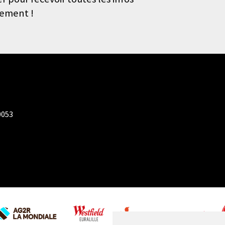
nement !
0053