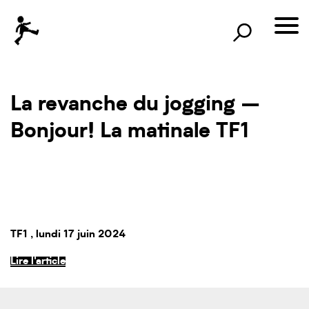
×
Rechercher
lille3000
le voyage continue
La revanche du jogging –
Bonjour! La matinale TF1
TF1
, lundi 17 juin 2024
Lire l'article