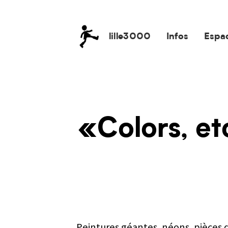
lille3000
Infos
Espa
lille3000
le voyage continue
«Colors, etc
Peintures géantes, néons, pièces d