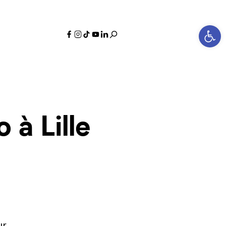
Ouvrir la bar
 à Lille
r.