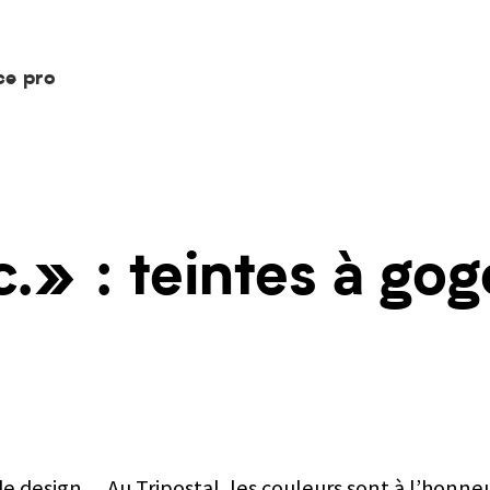
ce pro
.» : teintes à gogo
e design… Au Tripostal, les couleurs sont à l’honneu