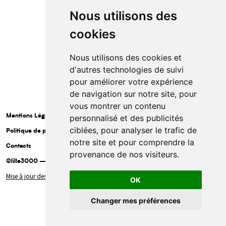
Nous utilisons des
cookies
Nous utilisons des cookies et
d'autres technologies de suivi
pour améliorer votre expérience
de navigation sur notre site, pour
vous montrer un contenu
Mentions Légales
personnalisé et des publicités
ciblées, pour analyser le trafic de
Politique de protection des données à caractère personnel
notre site et pour comprendre la
Contacts
provenance de nos visiteurs.
©lille3000 — 2025
Mise à jour des cookies
OK
Ouvrir la bar
Changer mes préférences